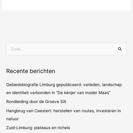
Z
o
e
Recente berichten
k
n
Gebiedsbiografie Limburg gepubliceerd: verleden, landschap
a
en identiteit verbonden in “De kènjer van moder Maas”
a
Rondleiding door de Groeve Silt
r
Hangbrug van Caestert: herstellen van routes, investeren in
:
natuur
Zuid-Limburg: plateaus en richels