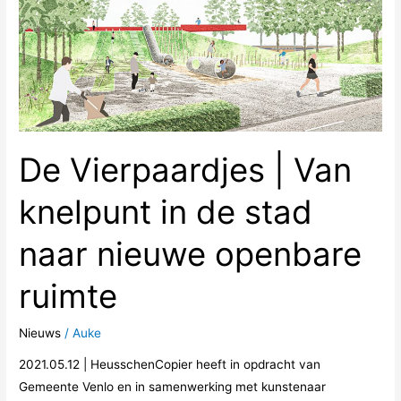
de
stad
naar
nieuwe
openbare
ruimte
De Vierpaardjes | Van
knelpunt in de stad
naar nieuwe openbare
ruimte
Nieuws
/
Auke
2021.05.12 | HeusschenCopier heeft in opdracht van
Gemeente Venlo en in samenwerking met kunstenaar