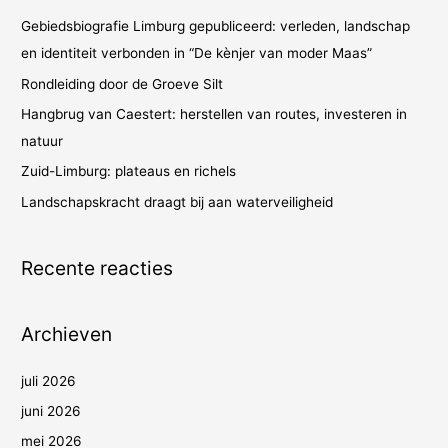
n
Gebiedsbiografie Limburg gepubliceerd: verleden, landschap
a
en identiteit verbonden in “De kènjer van moder Maas”
a
Rondleiding door de Groeve Silt
r
Hangbrug van Caestert: herstellen van routes, investeren in
:
natuur
Zuid-Limburg: plateaus en richels
Landschapskracht draagt bij aan waterveiligheid
Recente reacties
Archieven
juli 2026
juni 2026
mei 2026