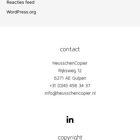
Reacties feed
WordPress.org
contact
HeusschenCopier
Rijksweg 12
6271 AE Gulpen
+31 (0)43 458 34 37
info@heusschencopier.nl
L
i
n
k
copyright